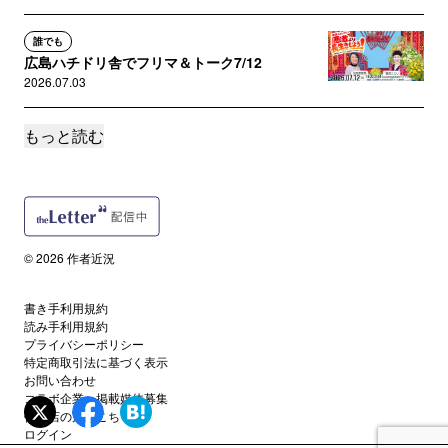
誰でも
広島ハチドリ舎でフリマ＆トーク7/12
2026.07.03
もっと読む
誰でも
市川市と長野市で講演・TV出演情報
2026.06.15
誰でも
無痛恋愛最新話公開してます！
© 2026 作者近況
2026.04.21
書き手利用規約
誰でも
読み手利用規約
講演旅、富山編。そして新刊。
プライバシーポリシー
2026.02.19
特定商取引法に基づく表示
お問い合わせ
コラボ企業・掲載媒体募集
誰でも
代理店の方はこちら
政治のこと、そして講演のお知らせ（2月14日富
ログイン